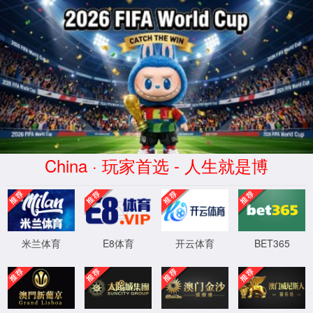
中国·今年会jinnianhui(有限公
司)-官方网站
首页
今年会jinnianhui官方网站服务
今年会jinnianhui官方网站简介
专业背景
今年会jinnianhui官方网站新闻
案例展示
合作伙伴
招贤纳士
联系我们