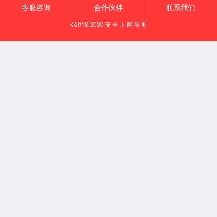
财务咨询
管理咨询
交易咨询
信息化咨询
政务咨询
IPO专区
国企及政务专区
今年会jinnianhui官方网站简介
专业背景
专业背景
从业背景
今年会jinnianhui官方网站动态
今年会jinnianhui官方网站动态及资讯
今年会jinnianhui官方网站观察及政务
案例展示
上市公司