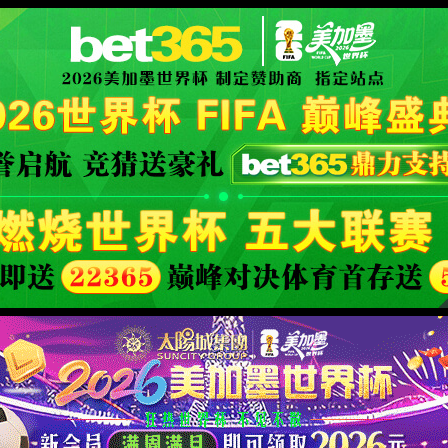
司)-官方网站