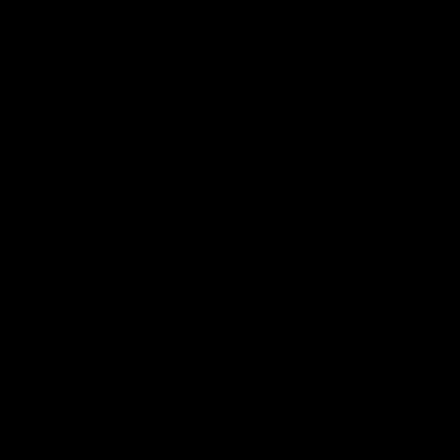
扫一扫 咨询今年会jinnianhui官方网站客服