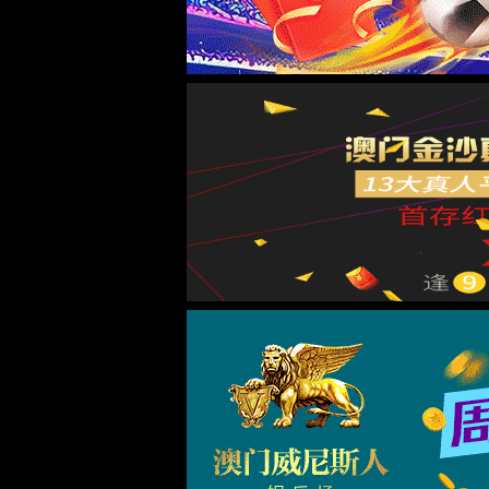
合作伙伴
招贤纳士
联系我们
nt@new-turn.com.cn
1
今年会jinnianhui官方网站服务
致力于为客户提供优质的咨询服务体验