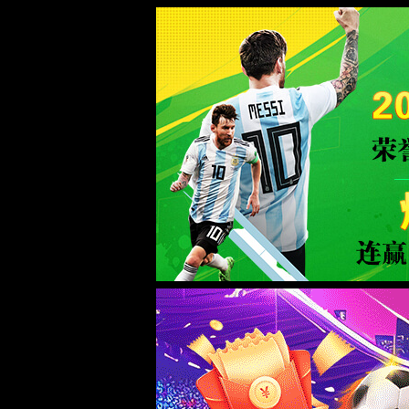
中国·今年会jinnianhui(有限公
首页
今年会jinnianhui官方网站服务
今年会jinnianhui官方网站简介
专业背景
今年会jinnianhui官方网站新闻
案例展示