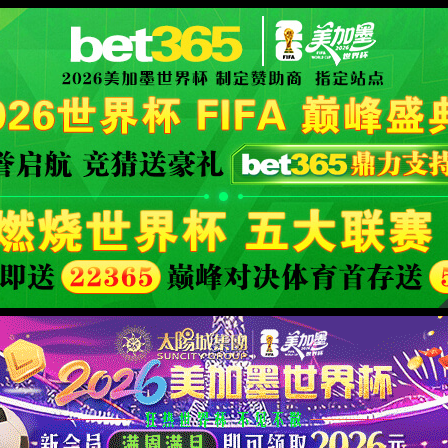
司)-官方网站