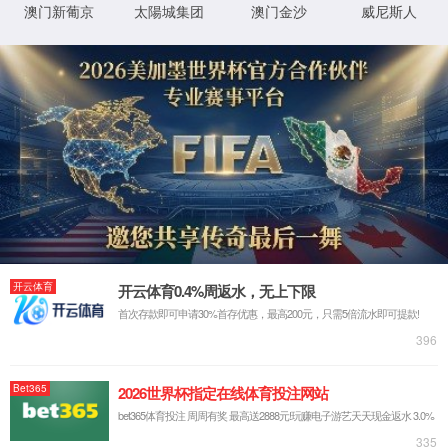
nt@new-turn.com.cn
案例展示
SUCCESSFUL EXPERIENCE
您当前的位置：
首页
-
案例展示
-
央企国企
邮箱
nt@new-turn.com.cn
上市公司
拟上市公司
央企国企
平台企业
中国商用飞机有限责任公司
中电科思仪科技股份有限公司
新华网股份有限公司
中船海装风电有限公司
中煤新集能源股份有限公司
安徽中烟工业有限责任公司