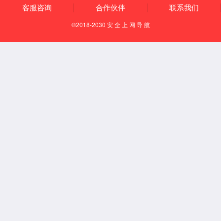
安徽省文化投资运营有限责任公司
上一页
1
2
3
4
下一页
今年会jinnianhui官方网站服务
财务咨询
管理咨询
交易咨询
信息化咨询
政务咨询
IPO专区
国企及政务专区
今年会jinnianhui官方网站简介
专业背景
专业背景
从业背景
今年会jinnianhui官方网站动态