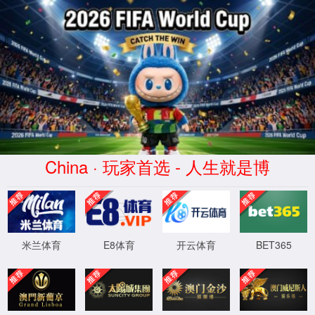
中国·今年会jinnianhui(有限公
司)-官方网站
首页
今年会jinnianhui官方网站服务
今年会jinnianhui官方网站简介
专业背景
今年会jinnianhui官方网站新闻
案例展示
合作伙伴
招贤纳士
联系我们