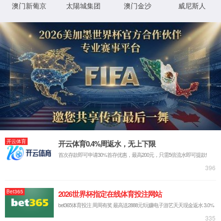
nt@new-turn.com.cn
联系我们
CONTACT US
您当前的位置：
首页
-
联系我们
-
联系我们
邮箱
nt@new-turn.com.cn
联系我们
在线留言
办公室地址：