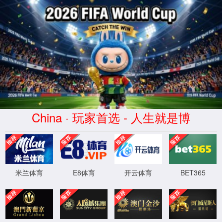
中国·今年会jinnianhui(有限公
司)-官方网站
首页
今年会jinnianhui官方网站服务
今年会jinnianhui官方网站简介
专业背景
今年会jinnianhui官方网站新闻
案例展示
合作伙伴
招贤纳士
联系我们