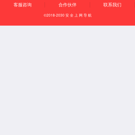
拟上市公司
央企国企
平台企业
合作伙伴
证券公司
投资公司
金融机构
律师事务所
会计师事务所
招贤纳士
人才理念
招贤纳士
联系我们
联系我们
在线留言
nt@new-turn.com.cn