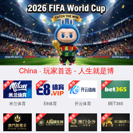
中国·今年会jinnianhui(有限公
司)-官方网站
首页
今年会jinnianhui官方网站服务
今年会jinnianhui官方网站简介
专业背景
今年会jinnianhui官方网站新闻
案例展示
合作伙伴
招贤纳士
联系我们