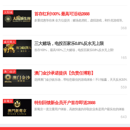
财务咨询
管理咨询
交易咨询
信息化咨询
政务咨询
IPO专区
国企及政务专区
今年会jinnianhui官方网站简介
专业背景
专业背景
从业背景
今年会jinnianhui官方网站动态
今年会jinnianhui官方网站动态及资讯
今年会jinnianhui官方网站观察及政务
案例展示
上市公司