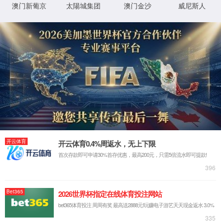
nt@new-turn.com.cn
案例展示
SUCCESSFUL EXPERIENCE
您当前的位置：
首页
-
案例展示
-
上市公司
邮箱
nt@new-turn.com.cn
上市公司
拟上市公司
央企国企
平台企业
新力金融
发布时间：2021-11-15 11:50
阅读次数：
次
分享到：
上一条:
江淮汽车
下一条:
金种子酒
今年会jinnianhui官方网站服务