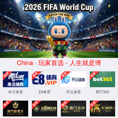
中国·今年会jinnianhui(有限公
司)-官方网站
首页
今年会jinnianhui官方网站服务
今年会jinnianhui官方网站简介
专业背景
今年会jinnianhui官方网站新闻
案例展示
合作伙伴
招贤纳士
联系我们