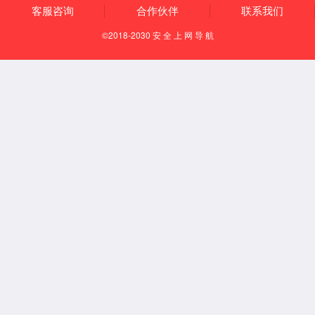
拟上市公司
央企国企
平台企业
合作伙伴
证券公司
投资公司
金融机构
律师事务所
会计师事务所
招贤纳士
人才理念
招贤纳士
联系我们
联系我们
在线留言
nt@new-turn.com.cn