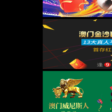
您当前的位置：
首页
-
招贤纳士
-
招贤纳士
邮箱
nt@new-turn.com.cn
人才理念
招贤纳士
校园招聘-管理咨询助理
发布时间：
阅读次数：
次
分享到：
1、工作地点可选
上海、合肥、杭州、深圳、北京
2、财经类一本院校或综合类211院校硕士学历；
3、企业管理、金融学、管理学、工商管理、经济学等相关
4、接受全国出差，能够适应一定工作强度和压力。