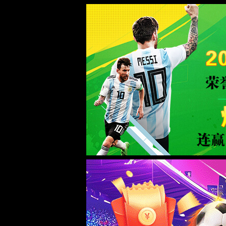
中国·今年会jinnianhui(有限公
首页
今年会jinnianhui官方网站服务
今年会jinnianhui官方网站简介
专业背景
今年会jinnianhui官方网站新闻
案例展示
合作伙伴
招贤纳士
联系我们
nt@new-turn.com.cn
招贤纳士
TALENT RECRUITMENT