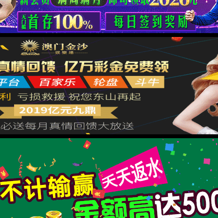
管理类专业；