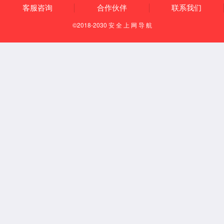
从业背景
今年会jinnianhui官方网站动态
今年会jinnianhui官方网站动态及资讯
今年会jinnianhui官方网站观察及政务
案例展示
上市公司
拟上市公司
央企国企
平台企业
合作伙伴
证券公司
投资公司
金融机构
律师事务所
会计师事务所
招贤纳士