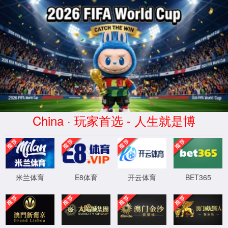
中国·今年会jinnianhui(有限公
司)-官方网站
首页
今年会jinnianhui官方网站服务
今年会jinnianhui官方网站简介
专业背景
今年会jinnianhui官方网站新闻
案例展示
合作伙伴
招贤纳士
联系我们