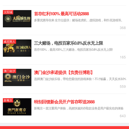
安徽交控信息产业有限公司
安徽省驿达高速公路服务区经营管理有限公司
安徽安联高速公路有限公司
安徽省天然气开发股份有限公司
安徽国控资本有限公司
安徽省城建设计研究总院股份有限公司
安徽省港航建设投资集团有限公司
安徽省水利水电勘测设计研究总院股份有限公司
安徽天柱山旅游发展有限公司
铜陵大江投资控股有限公司
黄山市建工集团股份有限公司