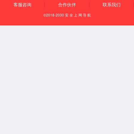
新疆水利发展投资（集团）有限公司
上一页
1
2
3
4
下一页
今年会jinnianhui官方网站服务
财务咨询
管理咨询
交易咨询
信息化咨询
政务咨询
IPO专区
国企及政务专区
今年会jinnianhui官方网站简介
专业背景
专业背景
从业背景
今年会jinnianhui官方网站动态