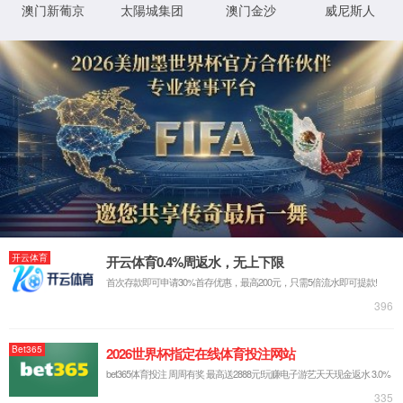
nt@new-turn.com.cn
案例展示
SUCCESSFUL EXPERIENCE
您当前的位置：
首页
-
案例展示
-
拟上市公司
邮箱
nt@new-turn.com.cn
上市公司
拟上市公司
央企国企
平台企业
内蒙古旭阳新材料股份有限公司
皇冠新材料科技股份有限公司
淮南文峰光电科技股份有限公司
苏州绿控传动科技股份有限公司
国仪量子技术(合肥)股份有限公司
中电科思仪科技股份有限公司