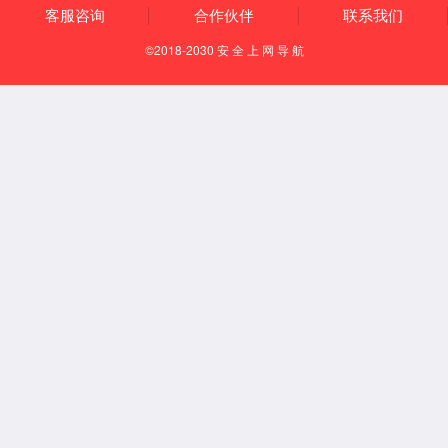
专业背景
从业背景
今年会jinnianhui官方网站动态
今年会jinnianhui官方网站动态及资讯
今年会jinnianhui官方网站观察及政务
案例展示
上市公司
拟上市公司
央企国企
平台企业
合作伙伴
证券公司
投资公司
金融机构
律师事务所
会计师事务所