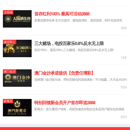
苏州城投环境科技发展有限公司
三亚旅游文化投资集团有限公司
陕西中宝达产业投资有限公司
上一页
1
2
下一页
今年会jinnianhui官方网站服务
财务咨询
管理咨询
交易咨询
信息化咨询
政务咨询
IPO专区
国企及政务专区
今年会jinnianhui官方网站简介
专业背景