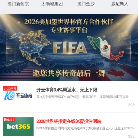
nt@new-turn.com.cn
案例展示
SUCCESSFUL EXPERIENCE
您当前的位置：
首页
-
案例展示
-
平台企业
邮箱
nt@new-turn.com.cn
上市公司
拟上市公司
央企国企
平台企业
定远县城乡发展投资集团有限公司
安徽皖西国有投资（控股）集团公司
合肥滨湖投资控股集团有限公司
扬州全域旅游投资有限公司
绍兴市城市建设投资集团有限公司
长兴城市建设投资集团有限公司