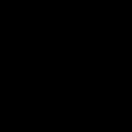
北交所过会占比...