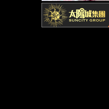
发布时间：2026-01-27 发布单位：
查看详情
今年会jinnianhui官方网站动态 | 热烈祝贺今年会jinnian
发布时间：2026-01-16 发布单位：