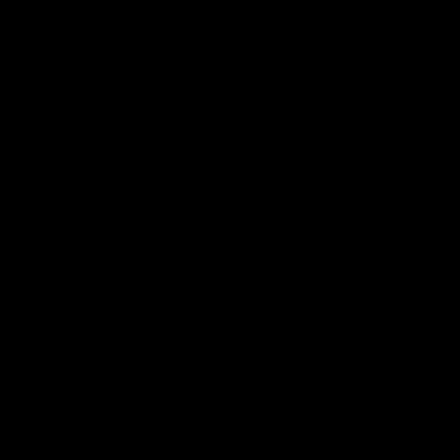
平台企业新发...