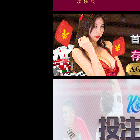
今年会jinnianhui官方网站资讯 | 资本市场之IPO业务简报【
发布时间：2026-02-03 发布单位：
查看详情
今年会jinnianhui官方网站动态 | 思想碰撞，智慧激荡——新