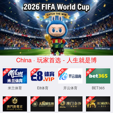
中国·今年会jinnianhui(有限公
司)-官方网站
首页
今年会jinnianhui官方网站服务
今年会jinnianhui官方网站简介
专业背景
今年会jinnianhui官方网站新闻
案例展示
合作伙伴
招贤纳士
联系我们