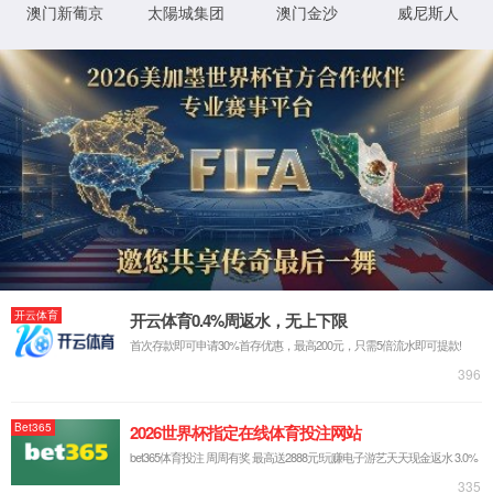
nt@new-turn.com.cn
案例展示
SUCCESSFUL EXPERIENCE
您当前的位置：
首页
-
案例展示
-
上市公司
邮箱
nt@new-turn.com.cn
上市公司
拟上市公司
央企国企
平台企业
隆扬电子
301389
伟测科技
688372
鸿日达
301285
建科股份
301115