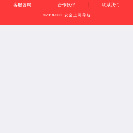
英集芯
688209
富士莱
301258
恒威电池
301222
中触媒
688267
威博液压
871245
喜悦智行
301198
上一页
1
2
3
4
5
下一页
今年会jinnianhui官方网站服务